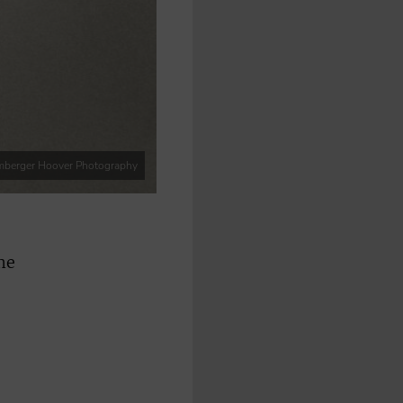
omberger Hoover Photography
me