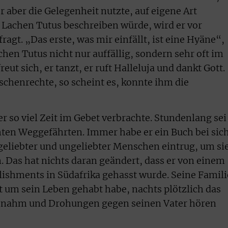
r aber die Gelegenheit nutzte, auf eigene Art
 Lachen Tutus beschreiben würde, wird er vor
agt. „Das erste, was mir einfällt, ist eine Hyäne“,
achen Tutus nicht nur auffällig, sondern sehr oft im
reut sich, er tanzt, er ruft Halleluja und dankt Gott.
chenrechte, so scheint es, konnte ihm die
er so viel Zeit im Gebet verbrachte. Stundenlang sei
hten Weggefährten. Immer habe er ein Buch bei sic
 geliebter und ungeliebter Menschen eintrug, um si
 Das hat nichts daran geändert, dass er von einem
lishments in Südafrika gehasst wurde. Seine Famili
t um sein Leben gehabt habe, nachts plötzlich das
 abnahm und Drohungen gegen seinen Vater hören