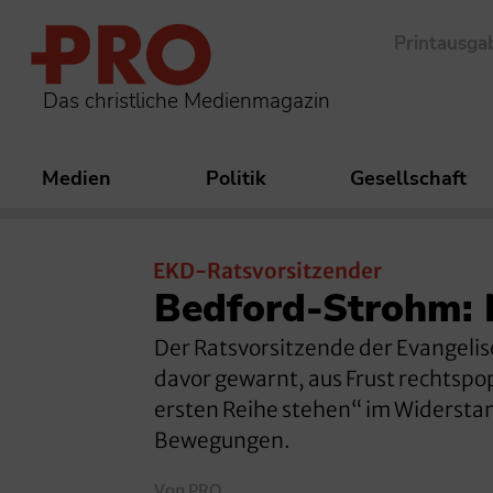
Printausga
Das christliche Medienmagazin
Medien
Politik
Gesellschaft
EKD-Ratsvorsitzender
Bedford-Strohm: N
Der Ratsvorsitzende der Evangelis
davor gewarnt, aus Frust rechtspop
ersten Reihe stehen“ im Widersta
Bewegungen.
Von PRO