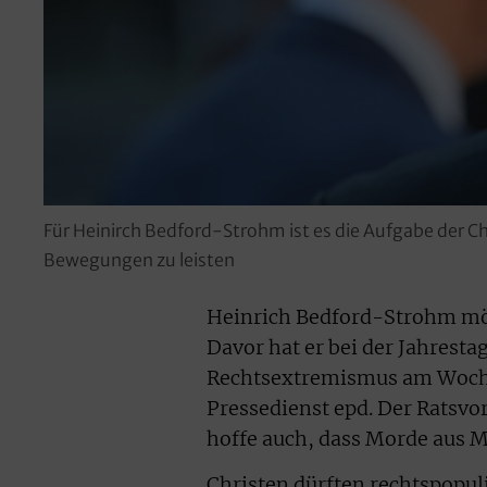
Für Heinirch Bedford-Strohm ist es die Aufgabe der C
Bewegungen zu leisten
Heinrich Bedford-Strohm möc
Davor hat er bei der Jahrest
Rechtsextremismus am Woche
Pressedienst epd. Der Ratsvo
hoffe auch, dass Morde aus 
Christen dürften rechtspopuli