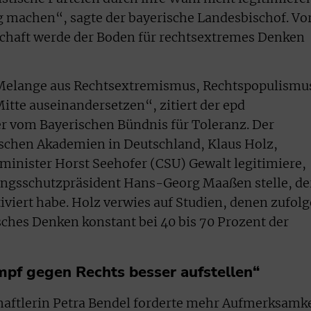
 machen“, sagte der bayerische Landesbischof. Vo
lschaft werde der Boden für rechtsextremes Denken
 Melange aus Rechtsextremismus, Rechtspopulismu
tte auseinandersetzen“, zitiert der epd
r vom Bayerischen Bündnis für Toleranz. Der
ischen Akademien in Deutschland, Klaus Holz,
nminister Horst Seehofer (CSU) Gewalt legitimiere,
sungsschutzpräsident Hans-Georg Maaßen stelle, de
iviert habe. Holz verwies auf Studien, denen zufolg
sches Denken konstant bei 40 bis 70 Prozent der
mpf gegen Rechts besser aufstellen“
haftlerin Petra Bendel forderte mehr Aufmerksamke