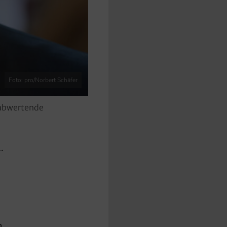
Foto: pro/Norbert Schäfer
d abwertende
.
n