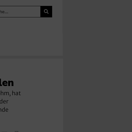
len
ohm, hat
 der
ende