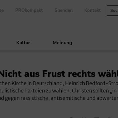
be
PROkompakt
Spenden
Kontakt
Kultur
Meinung
icht aus Frust rechts wäh
chen Kirche in Deutschland, Heinrich Bedford-Str
ulistische Parteien zu wählen. Christen sollten „in
nd gegen rassistische, antisemitische und abwert