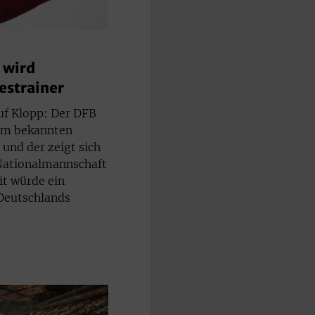
 wird
destrainer
uf Klopp: Der DFB
dem bekannten
 und der zeigt sich
 Nationalmannschaft
t würde ein
 Deutschlands