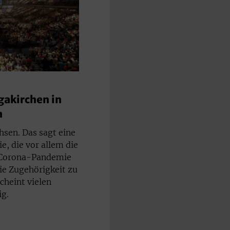
gakirchen in
n
sen. Das sagt eine
e, die vor allem die
r Corona-Pandemie
ie Zugehörigkeit zu
cheint vielen
g.