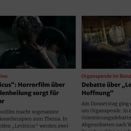
ino
Organspende im Bund
icus“: Horrorfilm über
Debatte über „L
enheilung sorgt für
Hoffnung“
hr
Am Donnerstag ging 
um Organspende. In e
rorfilm macht sogenannte
Orientierungsdebatte
ionstherapien zum Thema. In
Abgeordneten nach 
eifen „Leviticus“ werden zwei