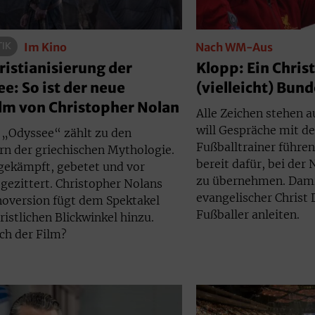
TIK
Nach WM-Aus
Im Kino
Klopp: Ein Christ
ristianisierung der
(vielleicht) Bun
e: So ist der neue
lm von Christopher Nolan
Alle Zeichen stehen a
will Gespräche mit 
„Odyssee“ zählt zu den
Fußballtrainer führen
rn der griechischen Mythologie.
bereit dafür, bei der
 gekämpft, gebetet und vor
zu übernehmen. Dami
gezittert. Christopher Nolans
evangelischer Christ
noversion fügt dem Spektakel
Fußballer anleiten.
ristlichen Blickwinkel hinzu.
ch der Film?