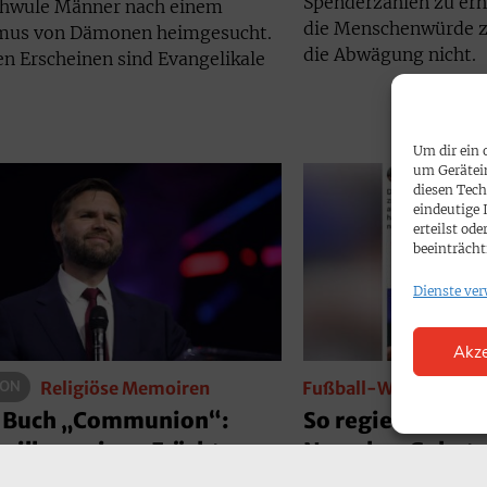
Spenderzahlen zu erh
chwule Männer nach einem
die Menschenwürde zu
mus von Dämonen heimgesucht.
die Abwägung nicht.
en Erscheinen sind Evangelikale
Um dir ein 
um Gerätei
diesen Tech
eindeutige 
erteilst o
beeinträcht
Dienste ver
Akze
ION
Fußball-Weltmeister
Religiöse Memoiren
So regiert das Ne
 Buch „Communion“:
Nmechas Gebet
will an seinen Früchten
nt werden