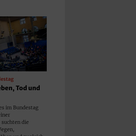
estag
eben, Tod und
es im Bundestag
iner
 suchten die
Wegen,