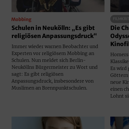
Mobbing
FILMKRI
Schulen in Neukölln: „Es gibt
Die Ch
religiösen Anpassungsdruck“
Odysse
Kinofi
Immer wieder warnen Beobachter und
Experten vor religiösem Mobbing an
Homers 
Schulen. Nun meldet sich Berlin-
Klassike
Neuköllns Bürgermeister zu Wort und
Es wird
sagt: Es gibt religiösen
Göttern 
Anpassungsdruck, insbesondere von
neue Ki
Muslimen an Brennpunktschulen.
einen ch
Lohnt si