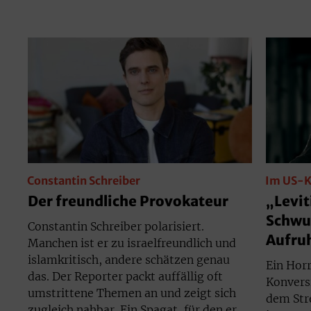
Constantin Schreiber
Im US-K
Der freundliche Provokateur
„Levit
Schwul
Constantin Schreiber polarisiert.
Aufru
Manchen ist er zu israelfreundlich und
islamkritisch, andere schätzen genau
Ein Hor
das. Der Reporter packt auffällig oft
Konvers
umstrittene Themen an und zeigt sich
dem Str
zugleich nahbar. Ein Spagat, für den er