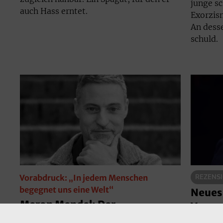
junge s
auch Hass erntet.
Exorzis
An dess
schuld.
Vorabdruck: „In jedem Menschen
REZENS
begegnet uns eine Welt“
Neues
Meron Mendel: Der
Vance 
Unaufgeregte
erkan