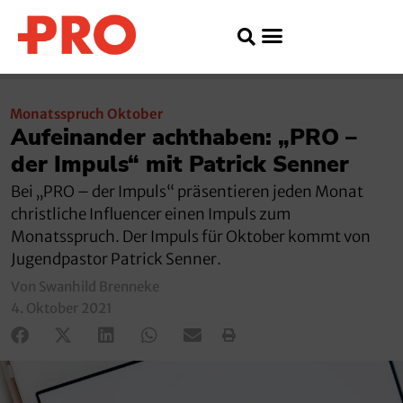
Monatsspruch Oktober
Aufeinander achthaben: „PRO –
der Impuls“ mit Patrick Senner
Bei „PRO – der Impuls“ präsentieren jeden Monat
christliche Influencer einen Impuls zum
Monatsspruch. Der Impuls für Oktober kommt von
Jugendpastor Patrick Senner.
Von Swanhild Brenneke
4. Oktober 2021