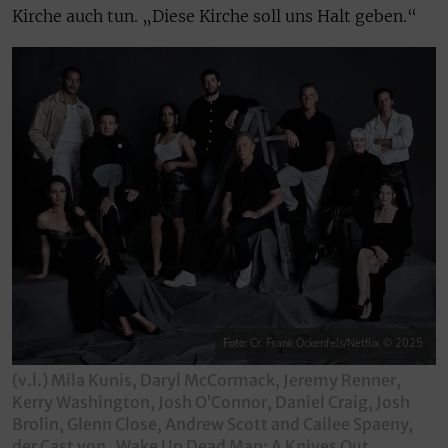
Kirche auch tun. „Diese Kirche soll uns Halt geben.“
Foto: Cr. Frank Ockenfels/Netflix © 2025
(v.l.) Mila Kunis, Daryl McCormack, Jeremy Renner,
Kerry Washington, Josh O’Connor, Daniel Craig, Josh
Brolin, Glenn Close, Andrew Scott and Cailee Spaeny,
der Cast von „Wake Up Dead Man: A Knives Out