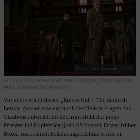
Foto: Cr. John Wilson/Netflix © 2025
(v.l.) Josh O’Connor und Daniel Craig in „Wake Up Dead
Man: A Knives Out Mystery“
Vor allem sticht dieser „Knives Out“-Teil dadurch
hervor, dass er eine erstaunliche Tiefe in Fragen des
Glaubens aufweist. Im Zentrum steht der junge
Priester Jud Duplenticy (Josh O’Connor). Er war früher
Boxer, nach einem Bekehrungserlebnis wurde er