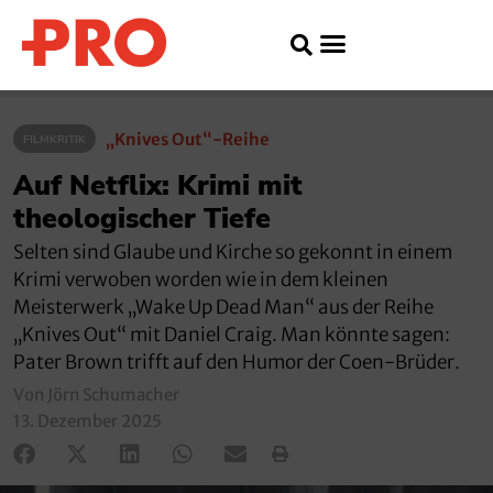
„Knives Out“-Reihe
FILMKRITIK
Auf Netflix: Krimi mit
theologischer Tiefe
Selten sind Glaube und Kirche so gekonnt in einem
Krimi verwoben worden wie in dem kleinen
Meisterwerk „Wake Up Dead Man“ aus der Reihe
„Knives Out“ mit Daniel Craig. Man könnte sagen:
Pater Brown trifft auf den Humor der Coen-Brüder.
Von Jörn Schumacher
13. Dezember 2025