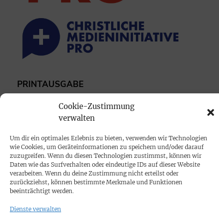
PRINTAUSGABE
Mediadaten
Cookie-Zustimmung
verwalten
PROKOMPAKT
Um dir ein optimales Erlebnis zu bieten, verwenden wir Technologien
Impressum
wie Cookies, um Geräteinformationen zu speichern und/oder darauf
zuzugreifen. Wenn du diesen Technologien zustimmst, können wir
Daten wie das Surfverhalten oder eindeutige IDs auf dieser Website
SPENDEN
verarbeiten. Wenn du deine Zustimmung nicht erteilst oder
zurückziehst, können bestimmte Merkmale und Funktionen
Datenschutz
beeinträchtigt werden.
Dienste verwalten
KONTAKT