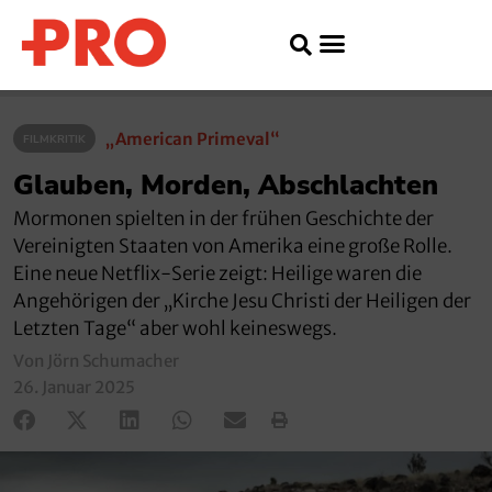
„American Primeval“
FILMKRITIK
Glauben, Morden, Abschlachten
Mormonen spielten in der frühen Geschichte der
Vereinigten Staaten von Amerika eine große Rolle.
Eine neue Netflix-Serie zeigt: Heilige waren die
Angehörigen der „Kirche Jesu Christi der Heiligen der
Letzten Tage“ aber wohl keineswegs.
Von Jörn Schumacher
26. Januar 2025