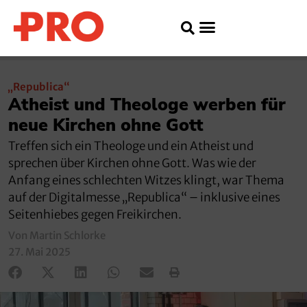
„Republica“
Atheist und Theologe werben für
neue Kirchen ohne Gott
Treffen sich ein Theologe und ein Atheist und
sprechen über Kirchen ohne Gott. Was wie der
Anfang eines schlechten Witzes klingt, war Thema
auf der Digitalmesse „Republica“ – inklusive eines
Seitenhiebes gegen Freikirchen.
Von Martin Schlorke
27. Mai 2025