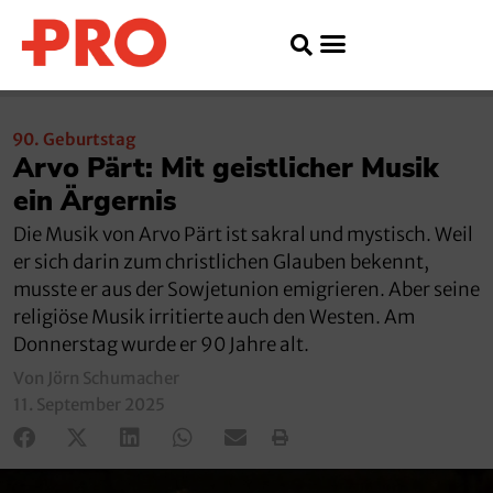
90. Geburtstag
Arvo Pärt: Mit geistlicher Musik
ein Ärgernis
Die Musik von Arvo Pärt ist sakral und mystisch. Weil
er sich darin zum christlichen Glauben bekennt,
musste er aus der Sowjetunion emigrieren. Aber seine
religiöse Musik irritierte auch den Westen. Am
Donnerstag wurde er 90 Jahre alt.
Von Jörn Schumacher
11. September 2025