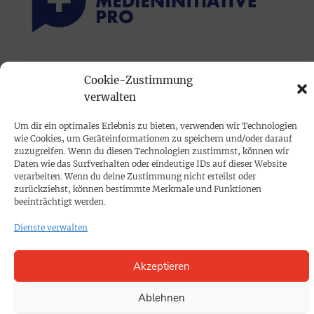
PRINTAUSGABE
Cookie-Zustimmung
Mediadaten
verwalten
Um dir ein optimales Erlebnis zu bieten, verwenden wir Technologien
PROKOMPAKT
wie Cookies, um Geräteinformationen zu speichern und/oder darauf
Impressum
zuzugreifen. Wenn du diesen Technologien zustimmst, können wir
Daten wie das Surfverhalten oder eindeutige IDs auf dieser Website
verarbeiten. Wenn du deine Zustimmung nicht erteilst oder
zurückziehst, können bestimmte Merkmale und Funktionen
SPENDEN
beeinträchtigt werden.
Datenschutz
Dienste verwalten
KONTAKT
Akzeptieren
Cookie-Richtlinie
Ablehnen