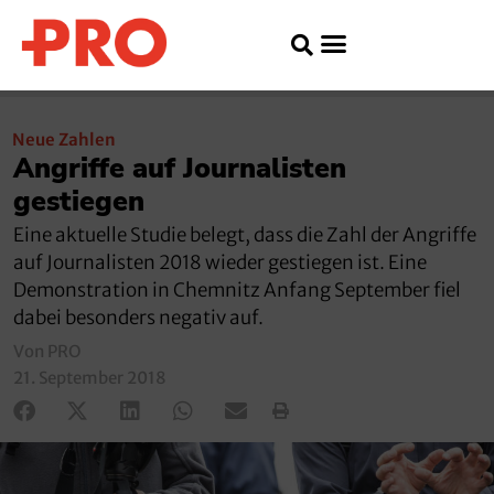
Neue Zahlen
Angriffe auf Journalisten
gestiegen
Eine aktuelle Studie belegt, dass die Zahl der Angriffe
auf Journalisten 2018 wieder gestiegen ist. Eine
Demonstration in Chemnitz Anfang September fiel
dabei besonders negativ auf.
Von PRO
21. September 2018