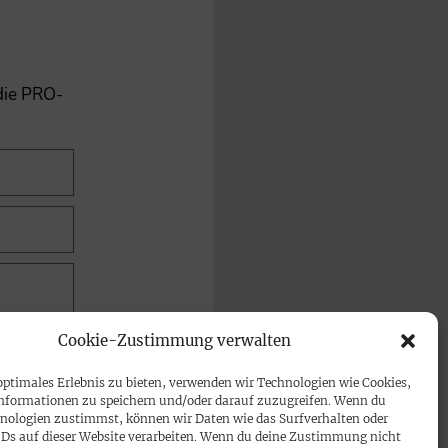
 die PRO-
Cookie-Zustimmung verwalten
optimales Erlebnis zu bieten, verwenden wir Technologien wie Cookies,
nformationen zu speichern und/oder darauf zuzugreifen. Wenn du
nologien zustimmst, können wir Daten wie das Surfverhalten oder
IDs auf dieser Website verarbeiten. Wenn du deine Zustimmung nicht