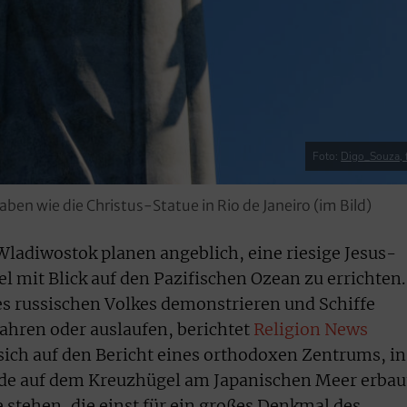
Foto:
Digo_Souza, f
ben wie die Christus-Statue in Rio de Janeiro (im Bild)
ladiwostok planen angeblich, eine riesige Jesus-
l mit Blick auf den Pazifischen Ozean zu errichten.
des russischen Volkes demonstrieren und Schiffe
fahren oder auslaufen, berichtet
Religion News
sich auf den Bericht eines orthodoxen Zentrums, in
rde auf dem Kreuzhügel am Japanischen Meer erbau
e stehen, die einst für ein großes Denkmal des