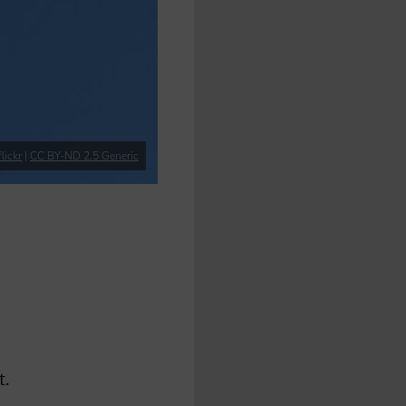
lickr
|
CC BY-ND 2.5 Generic
t.