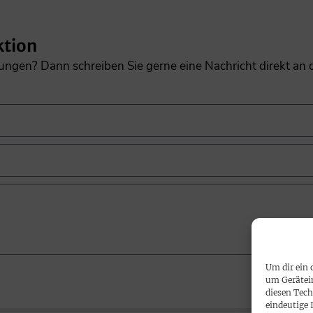
ktion
gungen? Dann schreiben Sie gerne eine Nachricht direkt an
Um dir ein 
um Gerätei
diesen Tech
eindeutige 