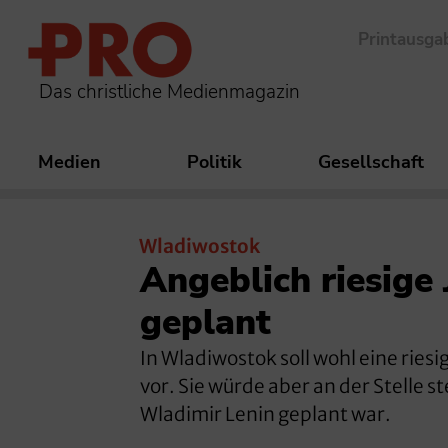
Printausga
Das christliche Medienmagazin
Medien
Politik
Gesellschaft
Wladiwostok
Angeblich riesige
geplant
In Wladiwostok soll wohl eine ries
vor. Sie würde aber an der Stelle s
Wladimir Lenin geplant war.