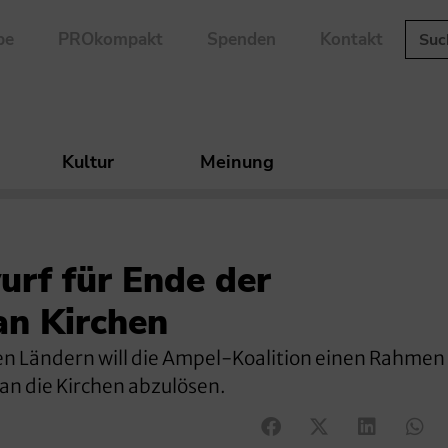
be
PROkompakt
Spenden
Kontakt
Kultur
Meinung
rf für Ende der
an Kirchen
n Ländern will die Ampel-Koalition einen Rahmen
an die Kirchen abzulösen.