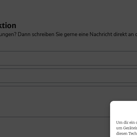
ktion
gungen? Dann schreiben Sie gerne eine Nachricht direkt an
Um dir ein 
um Gerätei
diesen Tech