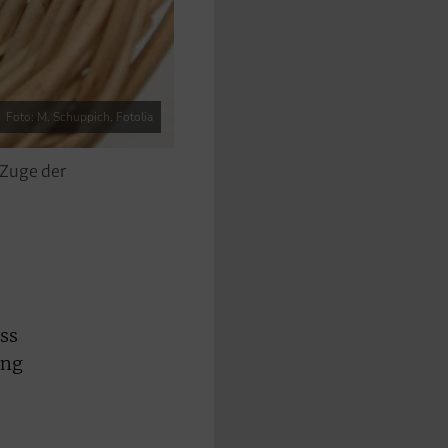
Foto: M. Schuppich, Fotolia
 Zuge der
ass
ung