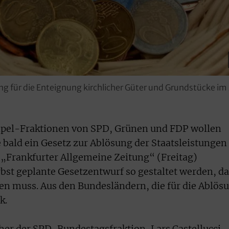
ng für die Enteignung kirchlicher Güter und Grundstücke im
Ampel-Fraktionen von SPD, Grünen und FDP wollen
bald ein Gesetz zur Ablösung der Staatsleistungen
 „Frankfurter Allgemeine Zeitung“ (Freitag)
erbst geplante Gesetzentwurf so gestaltet werden, d
en muss. Aus den Bundesländern, die für die Ablös
k.
cher der SPD-Bundestagsfraktion, Lars Castellucci,