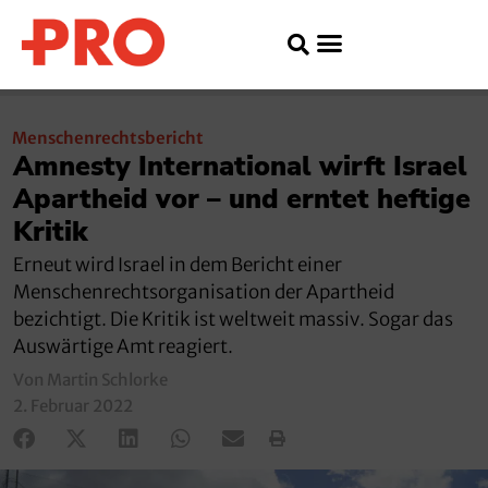
Menschenrechtsbericht
Amnesty International wirft Israel
Apartheid vor – und erntet heftige
Kritik
Erneut wird Israel in dem Bericht einer
Menschenrechtsorganisation der Apartheid
bezichtigt. Die Kritik ist weltweit massiv. Sogar das
Auswärtige Amt reagiert.
Von Martin Schlorke
2. Februar 2022