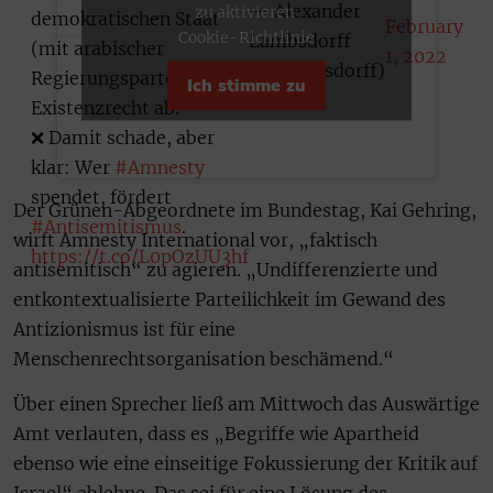
— Alexander
zu aktivieren
demokratischen Staat
February
Cookie-Richtlinie
Lambsdorff
(mit arabischer
1, 2022
(@Lambsdorff)
Regierungspartei!) das
Ich stimme zu
Existenzrecht ab.
❌ Damit schade, aber
klar: Wer
#Amnesty
spendet, fördert
Der Grünen-Abgeordnete im Bundestag, Kai Gehring,
#Antisemitismus
.
wirft Amnesty International vor, „faktisch
https://t.co/L0pOzUU3hf
antisemitisch“ zu agieren. „Undifferenzierte und
entkontextualisierte Parteilichkeit im Gewand des
Antizionismus ist für eine
Menschenrechtsorganisation beschämend.“
Über einen Sprecher ließ am Mittwoch das Auswärtige
Amt verlauten, dass es „Begriffe wie Apartheid
ebenso wie eine einseitige Fokussierung der Kritik auf