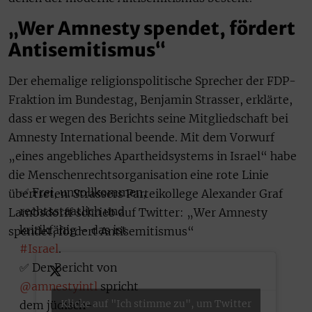
„Wer Amnesty spendet, fördert
Antisemitismus“
Der ehemalige religionspolitische Sprecher der FDP-
Fraktion im Bundestag, Benjamin Strasser, erklärte,
dass er wegen des Berichts seine Mitgliedschaft bei
Amnesty International beende. Mit dem Vorwurf
„eines angebliches Apartheidsystems in Israel“ habe
die Menschenrechtsorganisation eine rote Linie
✅ Frei, unvollkommen,
übertreten. Strassers Parteikollege Alexander Graf
rechtsstaatlich und
Lambsdorff schrieb auf Twitter: „Wer Amnesty
kritikfähig – das ist
spendet, fördert Antisemitismus“
#Israel
.
✅ Der Bericht von
@amnestyintl
spricht
Klicke auf "Ich stimme zu", um Twitter
dem jüdisch-