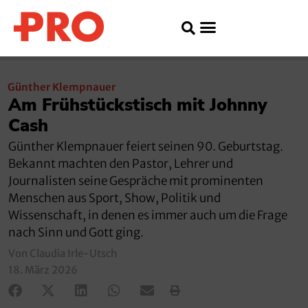
Günther Klempnauer
Am Frühstückstisch mit Johnny
Cash
Günther Klempnauer feiert seinen 90. Geburtstag.
Bekannt machten den Pastor, Lehrer und
Journalisten seine Gespräche mit prominenten
Menschen aus Sport, Show, Politik und
Wissenschaft, in denen es immer auch um die Frage
nach Sinn und Gott ging.
Von Claudia Irle-Utsch
18. März 2026