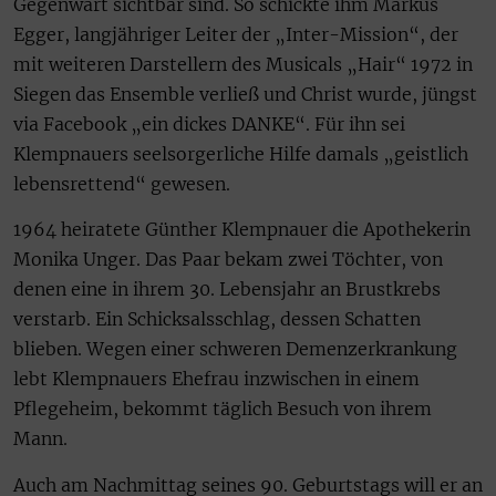
Gegenwart sichtbar sind. So schickte ihm Markus
Egger, langjähriger Leiter der „Inter-Mission“, der
mit weiteren Darstellern des Musicals „Hair“ 1972 in
Siegen das Ensemble verließ und Christ wurde, jüngst
via Facebook „ein dickes DANKE“. Für ihn sei
Klempnauers seelsorgerliche Hilfe damals „geistlich
lebensrettend“ gewesen.
1964 heiratete Günther Klempnauer die Apothekerin
Monika Unger. Das Paar bekam zwei Töchter, von
denen eine in ihrem 30. Lebensjahr an Brustkrebs
verstarb. Ein Schicksalsschlag, dessen Schatten
blieben. Wegen einer schweren Demenzerkrankung
lebt Klempnauers Ehefrau inzwischen in einem
Pflegeheim, bekommt täglich Besuch von ihrem
Mann.
Auch am Nachmittag seines 90. Geburtstags will er an