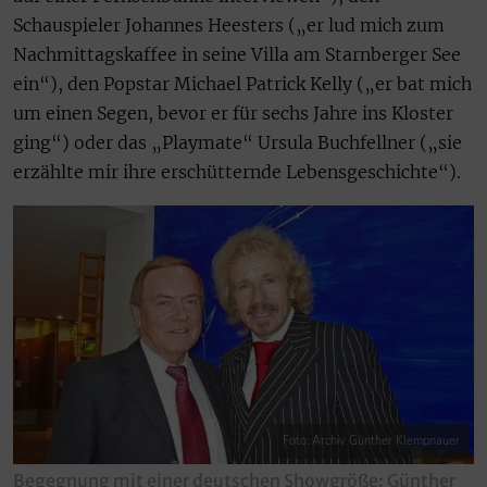
Schauspieler Johannes Heesters („er lud mich zum
Nachmittagskaffee in seine Villa am Starnberger See
ein“), den Popstar Michael Patrick Kelly („er bat mich
um einen Segen, bevor er für sechs Jahre ins Kloster
ging“) oder das „Playmate“ Ursula Buchfellner („sie
erzählte mir ihre erschütternde Lebensgeschichte“).
Foto: Archiv Günther Klempnauer
Begegnung mit einer deutschen Showgröße: Günther