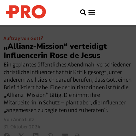
Auftrag von Gott?
„Allianz-Mission“ verteidigt
Influencerin Rose de Jesus
Ein geplantes öffentliches Abendmahl verschiedener
christliche Influencer hat für Kritik gesorgt, unter
anderem weil sie sich darauf berufen, dass Gott einen
Brief diktiert habe. Eine der Initiatorinnen ist für die
„Allianz-Mission“ tätig. Die nimmt ihre
Mitarbeiterin in Schutz – plant aber, die Influencer
„angemessen zu begleiten und zu beraten“.
Von Anna Lutz
31. Oktober 2024