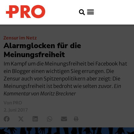
Zensur im Netz
Alarmglocken für die
Meinungsfreiheit
Im Kampf um die Meinungsfreiheit bei Facebook hat
ein Blogger einen wichtigen Sieg errungen. Die
Zensur auch von Spitzenpolitikern aber zeigt: Die
Meinungsfreiheit ist bedroht wie selten zuvor.
Ein
Kommentar von Moritz Breckner
Von PRO
2. Juni 2017