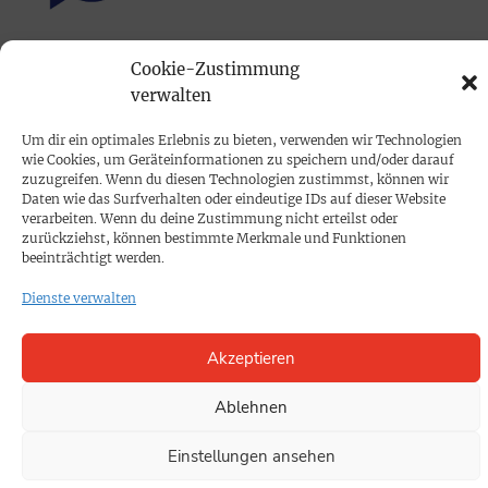
PRINTAUSGABE
Cookie-Zustimmung
verwalten
Mediadaten
Um dir ein optimales Erlebnis zu bieten, verwenden wir Technologien
PROKOMPAKT
wie Cookies, um Geräteinformationen zu speichern und/oder darauf
zuzugreifen. Wenn du diesen Technologien zustimmst, können wir
Impressum
Daten wie das Surfverhalten oder eindeutige IDs auf dieser Website
verarbeiten. Wenn du deine Zustimmung nicht erteilst oder
zurückziehst, können bestimmte Merkmale und Funktionen
SPENDEN
beeinträchtigt werden.
Datenschutz
Dienste verwalten
KONTAKT
Akzeptieren
Cookie-Richtlinie
Ablehnen
Einstellungen ansehen