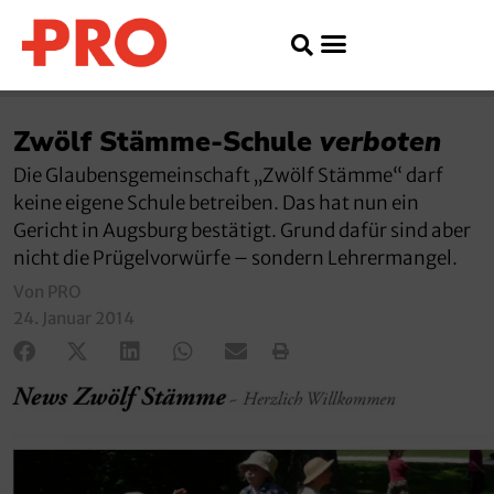
Zwölf Stämme-Schule
verboten
Die Glaubensgemeinschaft „Zwölf Stämme“ darf
keine eigene Schule betreiben. Das hat nun ein
Gericht in Augsburg bestätigt. Grund dafür sind aber
nicht die Prügelvorwürfe – sondern Lehrermangel.
Von PRO
24. Januar 2014