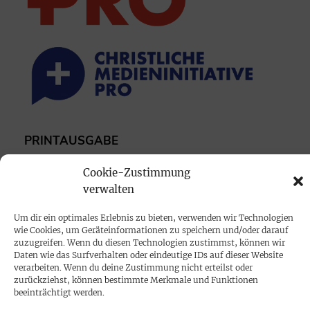
PRINTAUSGABE
Mediadaten
Cookie-Zustimmung
verwalten
PROKOMPAKT
Um dir ein optimales Erlebnis zu bieten, verwenden wir Technologien
Impressum
wie Cookies, um Geräteinformationen zu speichern und/oder darauf
zuzugreifen. Wenn du diesen Technologien zustimmst, können wir
Daten wie das Surfverhalten oder eindeutige IDs auf dieser Website
SPENDEN
verarbeiten. Wenn du deine Zustimmung nicht erteilst oder
zurückziehst, können bestimmte Merkmale und Funktionen
Datenschutz
beeinträchtigt werden.