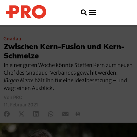
Gnadau
Zwischen Kern-Fusion und Kern-
Schmelze
In einer guten Woche könnte Steffen Kern zum neuen
Chef des Gnadauer Verbandes gewählt werden.
Jürgen Mette
hält ihn für eine Idealbesetzung – und
wagt einen Ausblick.
Von PRO
11. Februar 2021