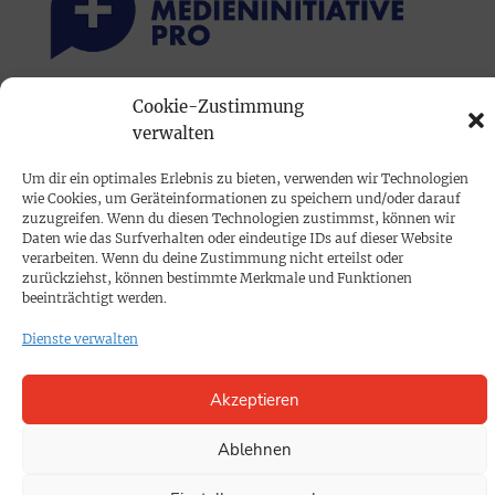
Cookie-Zustimmung
PRINTAUSGABE
verwalten
Mediadaten
Um dir ein optimales Erlebnis zu bieten, verwenden wir Technologien
wie Cookies, um Geräteinformationen zu speichern und/oder darauf
PROKOMPAKT
zuzugreifen. Wenn du diesen Technologien zustimmst, können wir
Daten wie das Surfverhalten oder eindeutige IDs auf dieser Website
Impressum
verarbeiten. Wenn du deine Zustimmung nicht erteilst oder
zurückziehst, können bestimmte Merkmale und Funktionen
beeinträchtigt werden.
SPENDEN
Dienste verwalten
Datenschutz
Akzeptieren
KONTAKT
Cookie-Richtlinie
Ablehnen