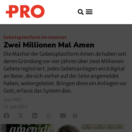
Gebetsplattform im Internet
Zwei Millionen Mal Amen
Die Macher der Gebetsplattform Amen.de haben seit
deren Gründung vor vier Jahren über zwei Millionen
Gebete registriert. Jedes Gebetsanliegen wird digital
an Beter, die sich vorher auf der Seite angemeldet
haben, weitergeleitet. Bringen diese ein Anliegen vor
Gott, erfasst das System dies.
Von PRO
13. Juli 2017