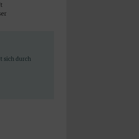
t
ser
rt sich durch