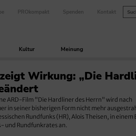
be
PROkompakt
Spenden
Kontakt
Kultur
Meinung
zeigt Wirkung: „Die Hardl
eändert
ittene ARD-Film "Die Hardliner des Herrn" wird nach
er in seiner bisherigen Form nicht mehr ausgestrah
ssischen Rundfunks (HR), Alois Theisen, in einem 
s- und Rundfunkrates an.