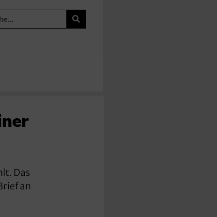
iner
lt. Das
Brief an