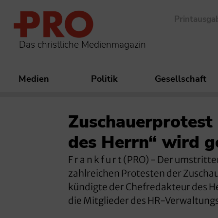
Printausga
Das christliche Medienmagazin
Medien
Politik
Gesellschaft
Zuschauerprotest 
des Herrn“ wird g
F r a n k f u r t (PRO) - Der umstr
zahlreichen Protesten der Zuschau
kündigte der Chefredakteur des He
die Mitglieder des HR-Verwaltung