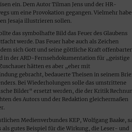
isen ein. Dem Autor Tilman Jens und der HR-
swegs um eine Provokation gegangen. Vielmehr habe
n Jesaja illustrieren sollen.
llte das symbolhafte Bild das Feuer des Glaubens
ntfacht werde. Das Feuer habe auch als Zeichen
dem sich Gott und seine göttliche Kraft offenbarten
ld in der ARD-Fernsehdokumentation für „geistige
Zuschauer hätten es aber „eher mit
ndung gebracht, bedauerte Theisen in seinem Brie
enders. Bei Wiederholungen solle das umstrittene
che Bilder“ ersetzt werden, die der Kritik Rechnu
hten des Autors und der Redaktion gleichermaßen
r.
istlichen Medienverbundes KEP, Wolfgang Baake, s
als gutes Beispiel für die Wirkung, die Leser- und