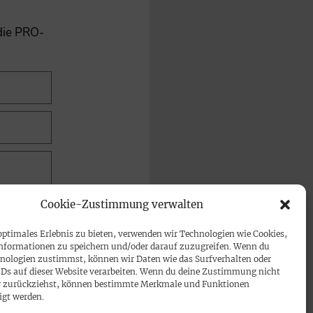
 die PRO-
Cookie-Zustimmung verwalten
optimales Erlebnis zu bieten, verwenden wir Technologien wie Cookies,
nformationen zu speichern und/oder darauf zuzugreifen. Wenn du
nologien zustimmst, können wir Daten wie das Surfverhalten oder
IDs auf dieser Website verarbeiten. Wenn du deine Zustimmung nicht
der zurückziehst, können bestimmte Merkmale und Funktionen
igt werden.