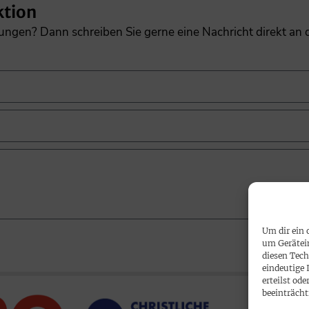
ktion
gungen? Dann schreiben Sie gerne eine Nachricht direkt an
Um dir ein 
um Gerätei
diesen Tech
eindeutige 
erteilst o
beeinträcht