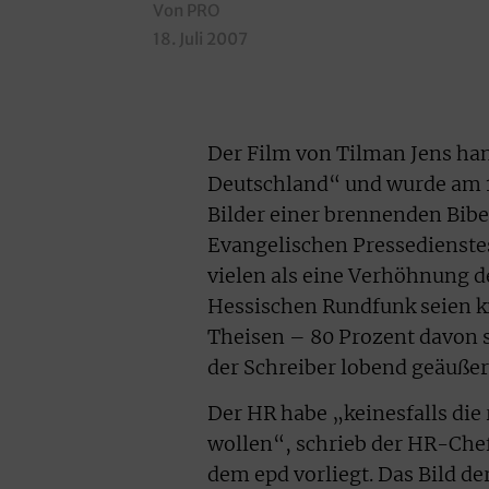
Von PRO
18. Juli 2007
Der Film von Tilman Jens han
Deutschland“ und wurde am 11
Bilder einer brennenden Bibe
Evangelischen Pressedienstes
vielen als eine Verhöhnung d
Hessischen Rundfunk seien k
Theisen – 80 Prozent davon 
der Schreiber lobend geäußert
Der HR habe „keinesfalls die
wollen“, schrieb der HR-Chefr
dem epd vorliegt. Das Bild de