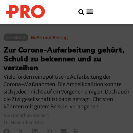
Buß- und Bettag
KOMMENTAR
Zur Corona-Aufarbeitung gehört,
Schuld zu bekennen und zu
verzeihen
Viele fordern eine politische Aufarbeitung der
Corona-Maßnahmen. Die Ampelkoalition konnte
sich jedoch nicht auf ein Vorgehen einigen. Doch auch
die Zivilgesellschaft ist dabei gefragt. Christen
könnten mit gutem Beispiel vorangehen.
Von Jonathan Steinert
16. November 2024