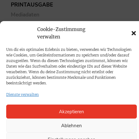
PRINTAUSGABE
Mediadaten
Cookie-Zustimmung
PROKOMPAKT
verwalten
Impressum
Um dir ein optimales Erlebnis zu bieten, verwenden wir Technologien
wie Cookies, um Geräteinformationen zu speichern und/oder darauf
SPENDEN
zuzugreifen. Wenn du diesen Technologien zustimmst, können wir
Daten wie das Surfverhalten oder eindeutige IDs auf dieser Website
Datenschutz
verarbeiten. Wenn du deine Zustimmung nicht erteilst oder
zurückziehst, können bestimmte Merkmale und Funktionen
beeinträchtigt werden.
KONTAKT
Dienste verwalten
Cookie-Richtlinie
Akzeptieren
Ablehnen