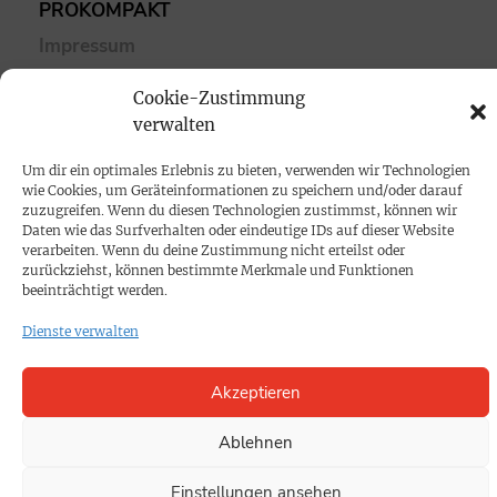
PROKOMPAKT
Impressum
Cookie-Zustimmung
SPENDEN
verwalten
Datenschutz
Um dir ein optimales Erlebnis zu bieten, verwenden wir Technologien
wie Cookies, um Geräteinformationen zu speichern und/oder darauf
KONTAKT
zuzugreifen. Wenn du diesen Technologien zustimmst, können wir
Daten wie das Surfverhalten oder eindeutige IDs auf dieser Website
Cookie-Richtlinie
verarbeiten. Wenn du deine Zustimmung nicht erteilst oder
zurückziehst, können bestimmte Merkmale und Funktionen
beeinträchtigt werden.
Dienste verwalten
Akzeptieren
Ablehnen
Einstellungen ansehen