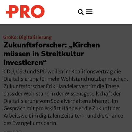
GroKo: Digitalisierung
Zukunftsforscher: „Kirchen
müssen in Streitkultur
investieren“
CDU, CSU und SPD wollen im Koalitionsvertrag die
Digitalisierung für mehr Wohlstand nutzbar machen.
Zukunftsforscher Erik Händeler vertritt die These,
dass der Wohlstand in der Wissensgesellschaft der
Digitalisierung vom Sozialverhalten abhängt. Im
Gespräch mit pro erklärt Händeler die Zukunft der
Arbeitswelt im digitalen Zeitalter – und die Chance
des Evangeliums darin.