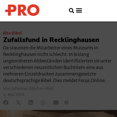
Alte Bibel
Zufallsfund in Recklinghausen
Da staunten die Mitarbeiter eines Museums in
Recklinghausen nicht schlecht: In bislang
ungeordneten Altbeständen identifizierten sie unter
verschiedenen neuzeitlichen Buchtiteln eine aus
mehreren Einzeldrucken zusammengesetzte
deutschsprachige Bibel. Dies meldet Focus Online.
Von Johannes Blöcher-Weil
4. Mai 2018