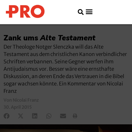
Zank ums
Alte Testament
Der Theologe Notger Slenczka will das Alte
Testament aus dem christlichen Kanon verbindlicher
Schriften verbannen. Seine Gegner werfen ihm
Antijudaismus vor. Besser wäre eine ernsthafte
Diskussion, an deren Ende das Vertrauen in die Bibel
sogar wachsen könnte. Ein Kommentar von Nicolai
Franz
Von Nicolai Franz
30. April 2015