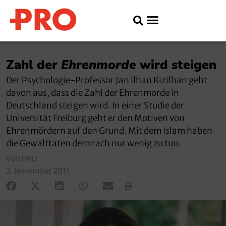
Zahl der
Ehrenmorde
wird steigen
Der Psychologie-Professor Jan Ilhan Kizilhan geht
davon aus, dass die Zahl der Ehrenmorde in
Deutschland steigen wird. In einer Studie der
Universität Freiburg geht er den Motiven von
Ehrenmördern auf den Grund. Mit dem Islam haben
die Gewalttaten demnach nur wenig zu tun.
Von PRO
2. November 2011