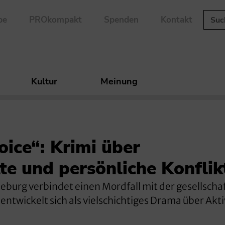
be
PROkompakt
Spenden
Kontakt
Kultur
Meinung
ice“: Krimi über
e und persönliche Konflik
eburg verbindet einen Mordfall mit der gesellscha
entwickelt sich als vielschichtiges Drama über Akt