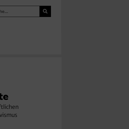
te
ftlichen
ivismus