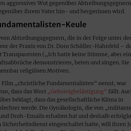
chen aggressiver Wut gegenüber Abtreibungsgegnern
egenüber ihrem Vater hin- und hergerissen wird.
Fundamentalisten-Keule
e von Abtreibungsgegnern, die in der Folge unter d
vor der Praxis von Dr. Doro Schöller-Hahnfeld – d
it Transparenten („Ich hatte keine Stimme, aber ei
tsabbrüche demonstrieren, beten und singen. Sie
kennbar religiösen Motiven.
m Film „christliche Fundamentalisten“ nennt, war
nso, dass das Wort
„Gehsteigbelästigung“
fällt. Auc
über beklagt, dass das gesellschaftliche Klima in
lechter werde. Die Gynäkologin, die von „militant
nd Droh-Emails erhalten hat und deshalb erfolgl
 Sicherheitsdienst eingeschaltet hatte, will ihren J