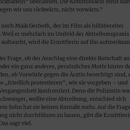
ricknadeln“ überlassen. Die Kommissarin stellt daz
gen wir uns rückwärts, nicht vorwärts.“
h noch Maik Gerboth, der im Film als hilfsbereiter
. Weil er mehrfach im Umfeld der Abtreibunspraxis
auftaucht, wird die Ermittlerin auf ihn aufmerksa
der Frage, ob der Anschlag eine direkte Botschaft an
oder ein ganz anderes, persönliches Motiv hinter 
en, ob Vorwürfe gegen die Ärztin berechtigt sind, 
o „friedlich protestieren“, wie sie vorgeben – und
Vergangenheit konfrontiert. Denn die Polizistin wa
schwanger, wollte eine Abtreibung, entschied sich
rem Sohn hat sie keinen Kontakt mehr. Auf die Frag
bung nicht durchführen zu lassen, gibt die Ermittler
Das sagt viel.