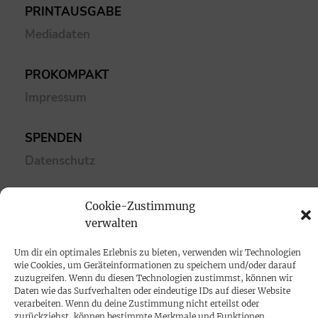
PRINTAUSGABE
Mediadaten
PROKOMPAKT
Impressum
SPENDEN
Datenschutz
KONTAKT
Cookie-Zustimmung
Cookie-Richtlinie
verwalten
Um dir ein optimales Erlebnis zu bieten, verwenden wir Technologien
wie Cookies, um Geräteinformationen zu speichern und/oder darauf
zuzugreifen. Wenn du diesen Technologien zustimmst, können wir
Daten wie das Surfverhalten oder eindeutige IDs auf dieser Website
verarbeiten. Wenn du deine Zustimmung nicht erteilst oder
zurückziehst, können bestimmte Merkmale und Funktionen