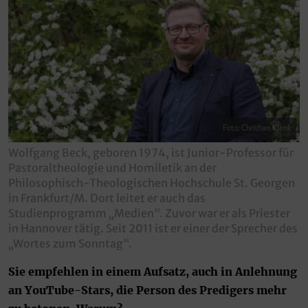
Foto: Christian Klenk
Wolfgang Beck, geboren 1974, ist Junior-Professor für
Pastoraltheologie und Homiletik an der
Philosophisch-Theologischen Hochschule St. Georgen
in Frankfurt/M. Dort leitet er auch das
Studienprogramm „Medien“. Zuvor war er als Priester
in Hannover tätig. Seit 2011 ist er einer der Sprecher des
„Wortes zum Sonntag“.
Sie empfehlen in einem Aufsatz, auch in Anlehnung
an YouTube-Stars, die Person des Predigers mehr