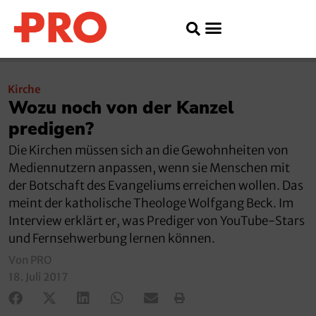
Kirche
Wozu noch von der Kanzel
predigen?
Die Kirchen müssen sich an die Gewohnheiten von
Mediennutzern anpassen, wenn sie Menschen mit
der Botschaft des Evangeliums erreichen wollen. Das
meint der katholische Theologe Wolfgang Beck. Im
Interview erklärt er, was Prediger von YouTube-Stars
und Fernsehwerbung lernen können.
Von PRO
18. Juli 2017