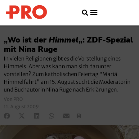
„Wo ist der
Himmel
„: ZDF-Spezial
mit Nina Ruge
In vielen Religionen gibt es die Vorstellung eines
Himmels. Aber was kann man sich darunter
vorstellen? Zum katholischen Feiertag "Mariä
Himmelfahrt" am 15. August sucht die Moderatorin
und Buchautorin Nina Ruge nach Erklärungen.
Von PRO
11. August 2009