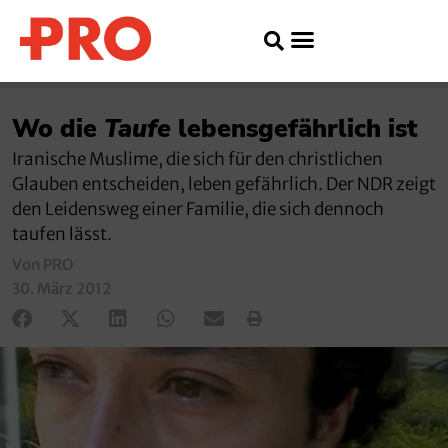
Wo die
Taufe
lebensgefährlich ist
Iranische Muslime, die sich für den christlichen
Glauben entscheiden, leben gefährlich. Der NDR zeigt
den Leidensweg einer Familie, die sich dennoch
taufen lässt.
Von PRO
30. März 2012