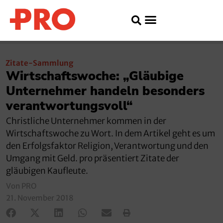
Zitate-Sammlung
Wirtschaftswoche: „Gläubige
Unternehmer handeln besonders
verantwortungsvoll“
Christliche Unternehmer kommen in der
Wirtschaftswoche zu Wort. In dem Artikel geht es um
den Erfolgsfaktor Religion, Verantwortung und den
Umgang mit Geld. pro präsentiert Zitate der
gläubigen Kaufleute.
Von PRO
21. November 2018