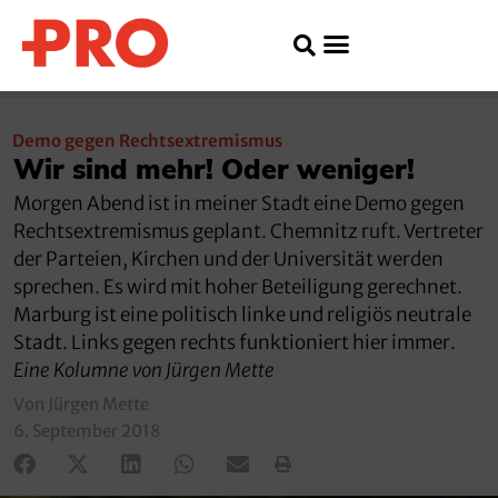
Demo gegen Rechtsextremismus
Wir sind mehr! Oder weniger!
Morgen Abend ist in meiner Stadt eine Demo gegen
Rechtsextremismus geplant. Chemnitz ruft. Vertreter
der Parteien, Kirchen und der Universität werden
sprechen. Es wird mit hoher Beteiligung gerechnet.
Marburg ist eine politisch linke und religiös neutrale
Stadt. Links gegen rechts funktioniert hier immer.
Eine Kolumne von Jürgen Mette
Von Jürgen Mette
6. September 2018