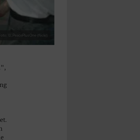
Foto: \!/_PeacePlusOne (flickr)
n",
ung
et.
m
ie