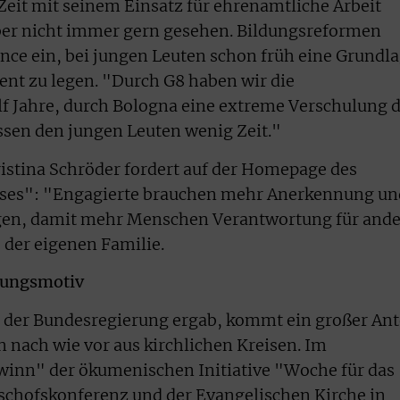
el Zeit mit seinem Einsatz für ehrenamtliche Arbeit
eber nicht immer gern gesehen. Bildungsreformen
ance ein, bei jungen Leuten schon früh eine Grundl
nt zu legen. "Durch G8 haben wir die
f Jahre, durch Bologna eine extreme Verschulung 
ssen den jungen Leuten wenig Zeit."
istina Schröder fordert auf der Homepage des
ses": "Engagierte brauchen mehr Anerkennung un
en, damit mehr Menschen Verantwortung für ande
der eigenen Familie.
dlungsmotiv
 der Bundesregierung ergab, kommt ein großer Ant
 nach wie vor aus kirchlichen Kreisen. Im
inn" der ökumenischen Initiative "Woche für das
schofskonferenz und der Evangelischen Kirche in