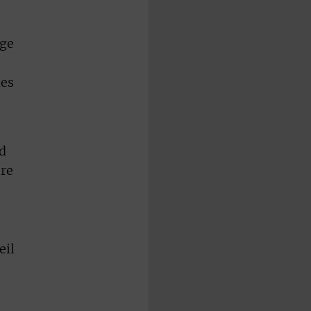
age
des
d
re
eil