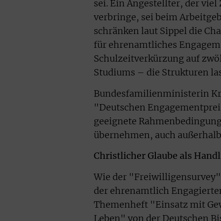
sei. Ein Angestellter, der vi
verbringe, sei beim Arbeitg
schränken laut Sippel die Ch
für ehrenamtliches Engageme
Schulzeitverkürzung auf zwöl
Studiums – die Strukturen la
Bundesfamilienministerin Kr
"Deutschen Engagementprei
geeignete Rahmenbedingung
übernehmen, auch außerhalb 
Christlicher Glaube als Han
Wie der "Freiwilligensurvey"
der ehrenamtlich Engagierten
Themenheft "Einsatz mit Gew
Leben" von der Deutschen Bi