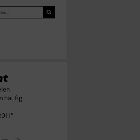
mt
elen
n häufig
2011"