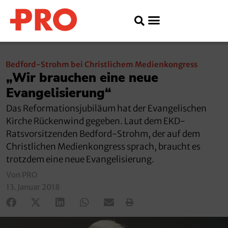
Bedford-Strohm bei Christlichem Medienkongress
„Wir brauchen eine neue
Evangelisierung“
Das Reformationsjubiläum hat der Evangelischen
Kirche Rückenwind gegeben. Laut dem EKD-
Ratsvorsitzenden Bedford-Strohm, der auf dem
Christlichen Medienkongress sprach, braucht es
trotzdem eine neue Evangelisierung.
Von PRO
13. Januar 2018