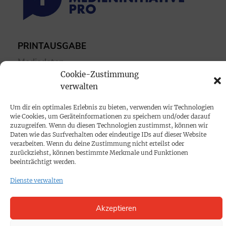
PRINTAUSGABE
Mediadaten
Cookie-Zustimmung
verwalten
PROKOMPAKT
Impressum
Um dir ein optimales Erlebnis zu bieten, verwenden wir Technologien
wie Cookies, um Geräteinformationen zu speichern und/oder darauf
zuzugreifen. Wenn du diesen Technologien zustimmst, können wir
SPENDEN
Daten wie das Surfverhalten oder eindeutige IDs auf dieser Website
verarbeiten. Wenn du deine Zustimmung nicht erteilst oder
Datenschutz
zurückziehst, können bestimmte Merkmale und Funktionen
beeinträchtigt werden.
KONTAKT
Dienste verwalten
Cookie-Richtlinie
Akzeptieren