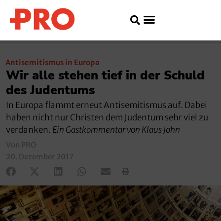
Antisemitismus in Europa
Wir alle stehen tief in der Schuld
des Judentums
In Europa flammt erneut Antisemitismus auf. Dabei
haben nicht nur Christen dem Judentum sehr viel zu
verdanken.
Ein Gastkommentar von Klaus John
Von PRO
20. Dezember 2017