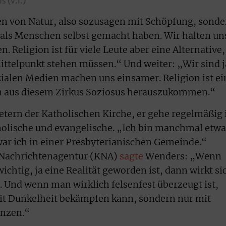
 (v.l.)
 von Natur, also sozusagen mit Schöpfung, sonde
 als Menschen selbst gemacht haben. Wir halten un
. Religion ist für viele Leute aber eine Alternative,
ittelpunkt stehen müssen.“ Und weiter: „Wir sind j
ozialen Medien machen uns einsamer. Religion ist ei
 um aus diesem Zirkus Soziosus herauszukommen.“
tern der Katholischen Kirche, er gehe regelmäßig 
holische und evangelische. „Ich bin manchmal etwa
ar ich in einer Presbyterianischen Gemeinde.“
 Nachrichtenagentur (KNA)
sagte
Wenders: „Wenn
chtig, ja eine Realität geworden ist, dann wirkt si
t. Und wenn man wirklich felsenfest überzeugt ist,
it Dunkelheit bekämpfen kann, sondern nur mit
enzen.“