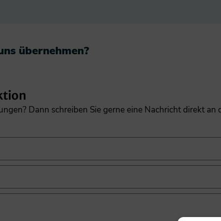
 uns übernehmen?​
ktion
gungen? Dann schreiben Sie gerne eine Nachricht direkt an