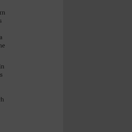
rn
s
a
ne
in
s
ch