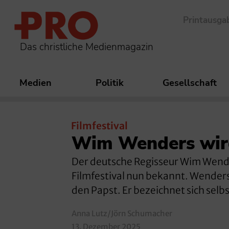
Printausga
Das christliche Medienmagazin
Medien
Politik
Gesellschaft
Filmfestival
Wim Wenders wird
Der deutsche Regisseur Wim Wender
Filmfestival nun bekannt. Wenders 
den Papst. Er bezeichnet sich selbs
Anna Lutz/Jörn Schumacher
13. Dezember 2025