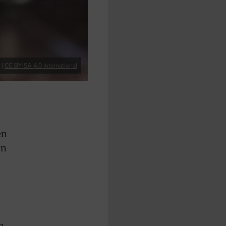
a
|
CC BY-SA 4.0 International
en
en
n