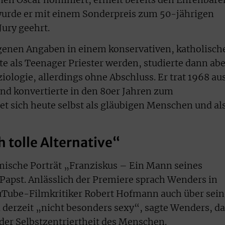
 wurde er mit einem Sonderpreis zum 50-jährigen
ury geehrt.
enen Angaben in einem konservativen, katholisch
te als Teenager Priester werden, studierte dann ab
ologie, allerdings ohne Abschluss. Er trat 1968 au
und konvertierte in den 80er Jahren zum
et sich heute selbst als gläubigen Menschen und al
h tolle Alternative“
lmische Porträt „Franziskus – Ein Mann seines
apst. Anlässlich der Premiere sprach Wenders in
Tube-Filmkritiker Robert Hofmann auch über sei
i derzeit „nicht besonders sexy“, sagte Wenders, d
der Selbstzentriertheit des Menschen.