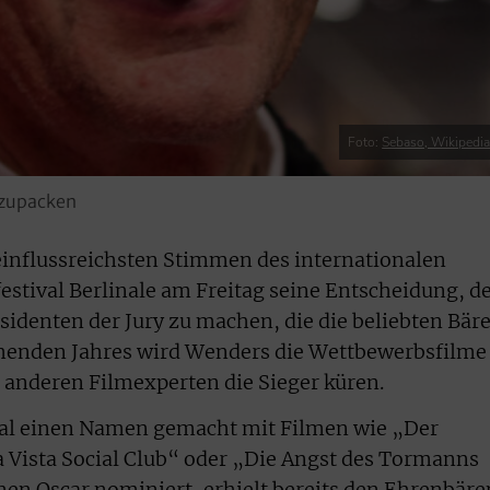
Foto:
Sebaso, Wikipedi
nzupacken
influssreichsten Stimmen des internationalen
estival Berlinale am Freitag seine Entscheidung, d
identen der Jury zu machen, die die beliebten Bär
menden Jahres wird Wenders die Wettbewerbsfilme
nderen Filmexperten die Sieger küren.
nal einen Namen gemacht mit Filmen wie „Der
 Vista Social Club“ oder „Die Angst des Tormanns
inen Oscar nominiert, erhielt bereits den Ehrenbäre