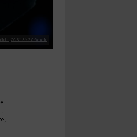
flickr
|
CC BY-SA 2.0 Generic
le
r,
te,