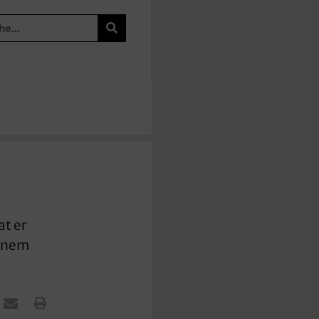
at er
einem