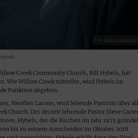
Foto:
Willow Creek D/CH, 
 Hybels
Willow Creek Community Church, Bill Hybels, hat
t. Wie Willow Creek mitteilte, wird Hybels im
de Funktion abgeben.
en, Heather Larson, wird leitende Pastorin über al
ek Church. Der derzeit lehrende Pastor Steve Carte
toren. Hybels, der die Kirchen im Jahr 1975 gründe
oren bis zu seinem Ausscheiden im Oktober 2018
en und unterrichten. Hybels erhält dann den Titel