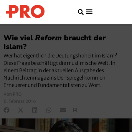
Wie viel
Reform
braucht der
Islam?
Wer hat eigentlich die Deutungshoheit im Islam?
Diese Frage beschäftigt die muslimische Welt. In
einem Beitrag in der aktuellen Ausgabe des
Nachrichtenmagazins Der Spiegel kommen
Erneuerer und Fundamentalisten zu Wort.
Von PRO
6. Februar 2016