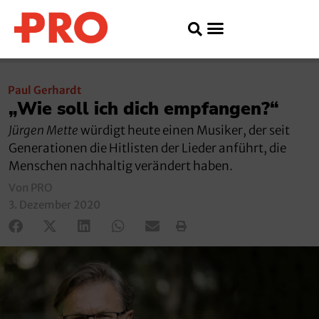
Paul Gerhardt
„Wie soll ich dich empfangen?“
Jürgen Mette
würdigt heute einen Musiker, der seit
Generationen die Hitlisten der Lieder anführt, die
Menschen nachhaltig verändert haben.
Von PRO
3. Dezember 2020