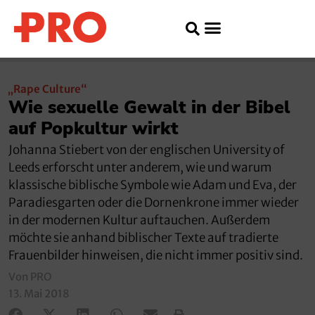
„Rape Culture“
Wie sexuelle Gewalt in der Bibel
auf Popkultur wirkt
Johanna Stiebert von der englischen University of
Leeds erforscht unter anderem, wie und warum
klassische biblische Symbole wie Adam und Eva, der
Paradiesgarten oder die Dornenkrone immer wieder
in der modernen Kultur auftauchen. Außerdem
möchte sie anhand biblischer Texte auf tradierte
Frauenbilder hinweisen, die nicht immer positiv sind.
Von PRO
13. Mai 2018