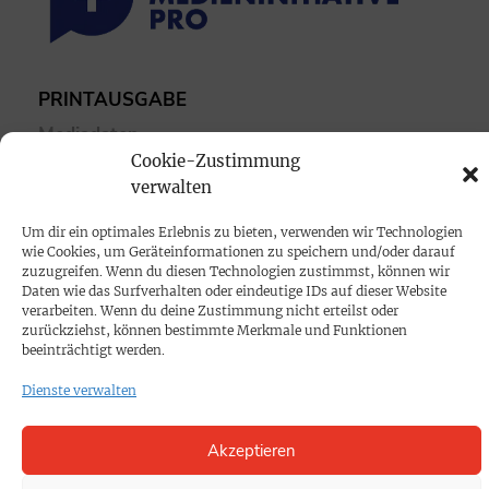
PRINTAUSGABE
Mediadaten
Cookie-Zustimmung
verwalten
PROKOMPAKT
Impressum
Um dir ein optimales Erlebnis zu bieten, verwenden wir Technologien
wie Cookies, um Geräteinformationen zu speichern und/oder darauf
zuzugreifen. Wenn du diesen Technologien zustimmst, können wir
SPENDEN
Daten wie das Surfverhalten oder eindeutige IDs auf dieser Website
verarbeiten. Wenn du deine Zustimmung nicht erteilst oder
Datenschutz
zurückziehst, können bestimmte Merkmale und Funktionen
beeinträchtigt werden.
KONTAKT
Dienste verwalten
Cookie-Richtlinie
Akzeptieren