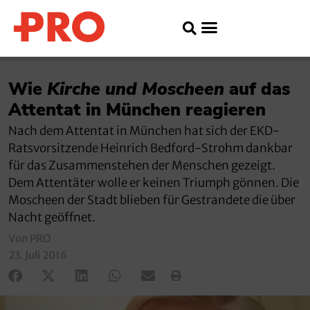
Wie
Kirche und Moscheen
auf das
Attentat in München reagieren
Nach dem Attentat in München hat sich der EKD-
Ratsvorsitzende Heinrich Bedford-Strohm dankbar
für das Zusammenstehen der Menschen gezeigt.
Dem Attentäter wolle er keinen Triumph gönnen. Die
Moscheen der Stadt blieben für Gestrandete die über
Nacht geöffnet.
Von PRO
23. Juli 2016