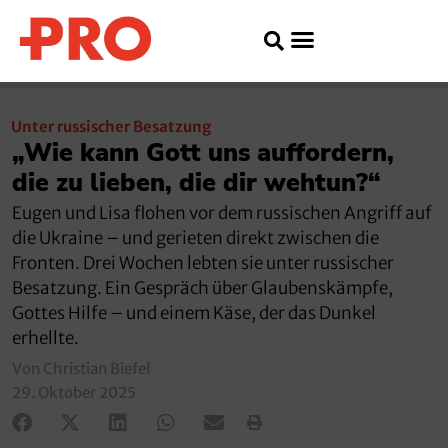
Unter russischer Besatzung
„Wie kann Gott uns auffordern,
die zu lieben, die dir wehtun?“
Eugen und Lisa flohen vor dem russischen Angriff auf
die Ukraine – und gerieten direkt zwischen die
Fronten. Drei Wochen lebten sie unter russischer
Besatzung. Ein Gespräch über Glaubenskämpfe,
Gottes Hilfe – und einem Käse, der das Dunkel
erhellte.
Von Christian Biefel
29. Oktober 2025