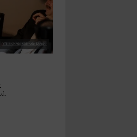
:
RTL / Martin Valentin Menke
g
rd.