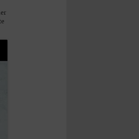
her
te