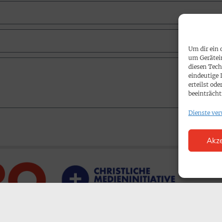
Um dir ein 
um Gerätei
diesen Tech
eindeutige 
erteilst o
beeinträcht
Dienste ver
Akze
PAKT
SPENDEN
KONTAKT