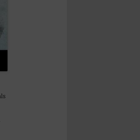
als
r