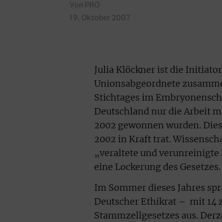
Von PRO
19. Oktober 2007
Julia Klöckner ist die Initia
Unionsabgeordnete zusammen
Stichtages im Embryonenschu
Deutschland nur die Arbeit mi
2002 gewonnen wurden. Dies w
2002 in Kraft trat. Wissensch
„veraltete und verunreinigt
eine Lockerung des Gesetzes.
Im Sommer dieses Jahres spra
Deutscher Ethikrat – mit 14 
Stammzellgesetzes aus. Derzei