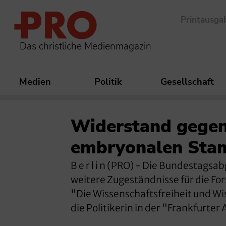
Printausga
Das christliche Medienmagazin
Medien
Politik
Gesellschaft
Widerstand gegen
embryonalen Sta
B e r l i n (PRO) - Die Bundestags
weitere Zugeständnisse für die F
"Die Wissenschaftsfreiheit und Wi
die Politikerin in der "Frankfurte