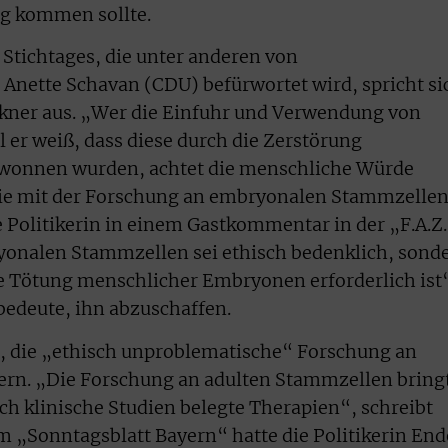
ng kommen sollte.
Stichtages, die unter anderen von
Anette Schavan (CDU) befürwortet wird, spricht si
ckner aus. „Wer die Einfuhr und Verwendung von
 er weiß, dass diese durch die Zerstörung
onnen wurden, achtet die menschliche Würde
 die mit der Forschung an embryonalen Stammzelle
e Politikerin in einem Gastkommentar in der „F.A.Z
yonalen Stammzellen sei ethisch bedenklich, sond
ie Tötung menschlicher Embryonen erforderlich ist“
bedeute, ihn abzuschaffen.
r, die „ethisch unproblematische“ Forschung an
ern. „Die Forschung an adulten Stammzellen bring
ch klinische Studien belegte Therapien“, schreibt
m „Sonntagsblatt Bayern“ hatte die Politikerin End