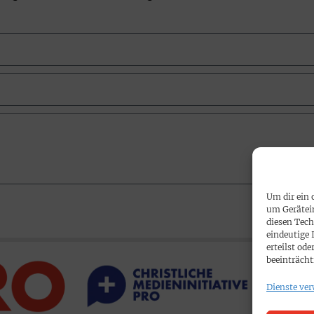
Um dir ein 
um Gerätei
diesen Tech
eindeutige 
erteilst o
beeinträcht
Dienste ver