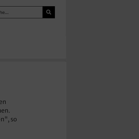
gen
hen.
n", so