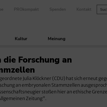
be
PROkompakt
Spenden
Kontakt
Kultur
Meinung
 die Forschung an
mmzellen
abgeordnete Julia Klöckner (CDU) hat sich erneut ge
orschung an embryonalen Stammzellen ausgesproc
ssenschaftsneugier stoßen hier an ethische Grenze
r Allgemeinen Zeitung".