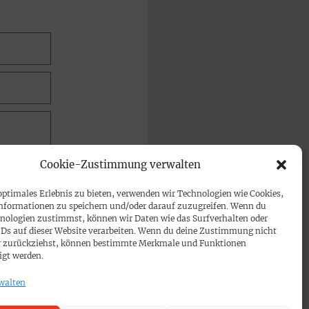
Cookie-Zustimmung verwalten
optimales Erlebnis zu bieten, verwenden wir Technologien wie Cookies,
nformationen zu speichern und/oder darauf zuzugreifen. Wenn du
nologien zustimmst, können wir Daten wie das Surfverhalten oder
IDs auf dieser Website verarbeiten. Wenn du deine Zustimmung nicht
der zurückziehst, können bestimmte Merkmale und Funktionen
igt werden.
walten