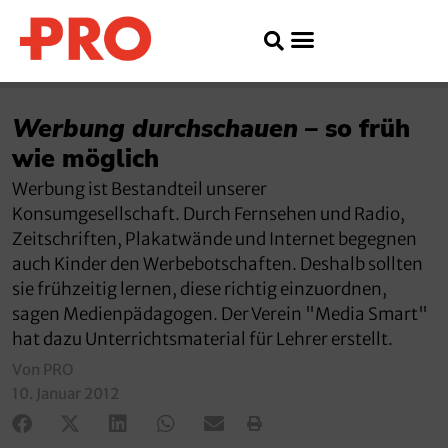
Werbung durchschauen –
so früh
wie möglich
Werbung ist Bestandteil unserer
Konsumgesellschaft. Durch Fernsehen und Radio,
Zeitschriften, Plakatwände und Internet begegnen
auch Kinder den Werbebotschaften. Deshalb sollten
sie frühzeitig lernen, diese richtig einzuordnen,
sagen Medienpädagogen. Der Verein "Media Smart"
hat dazu Unterrichtsmaterial für Lehrer erstellt.
Von PRO
10. Januar 2012