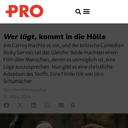
Wer lügt,
kommt in die Hölle
Jim Carrey machte es vor, und der britische Comedian
Ricky Gervais tat das Gleiche: Beide machten einen
Film über Menschen, denen es unmöglich ist, eine
Lüge auszusprechen. Nun gibt es eine christliche
Adaption des Stoffs. Eine Filmkritik von Jörn
Schumacher
Von Jörn Schumacher
11. März 2014