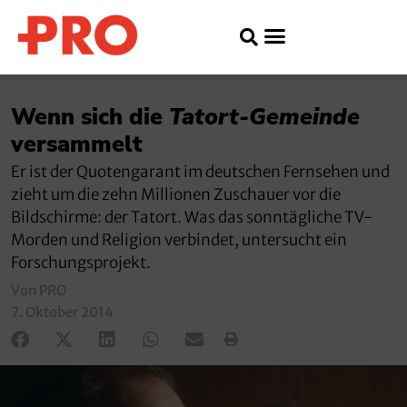
Wenn sich die
Tatort-Gemeinde
versammelt
Er ist der Quotengarant im deutschen Fernsehen und
zieht um die zehn Millionen Zuschauer vor die
Bildschirme: der Tatort. Was das sonntägliche TV-
Morden und Religion verbindet, untersucht ein
Forschungsprojekt.
Von PRO
7. Oktober 2014