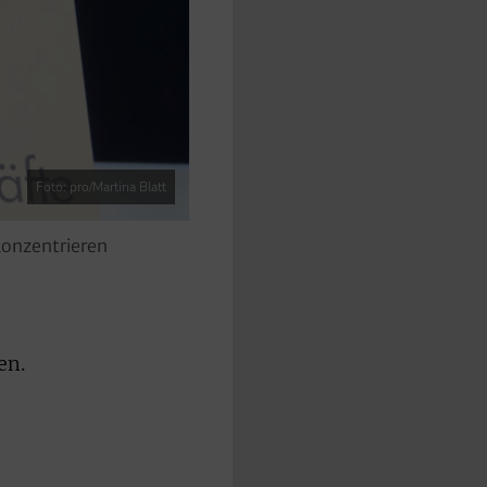
Foto: pro/Martina Blatt
konzentrieren
en.