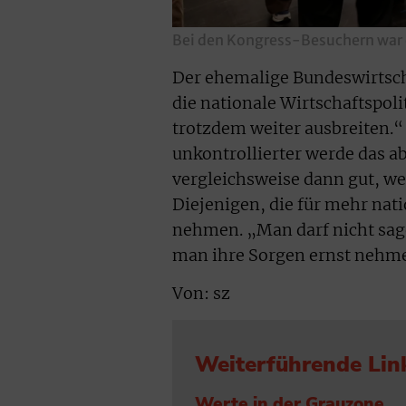
Bei den Kongress-Besuchern war e
Der ehemalige Bundeswirtscha
die nationale Wirtschaftspoli
trotzdem weiter ausbreiten.“
unkontrollierter werde das a
vergleichsweise dann gut, we
Diejenigen, die für mehr nat
nehmen. „Man darf nicht sage
man ihre Sorgen ernst nehme
Von: sz
Weiterführende Lin
Werte in der Grauzone