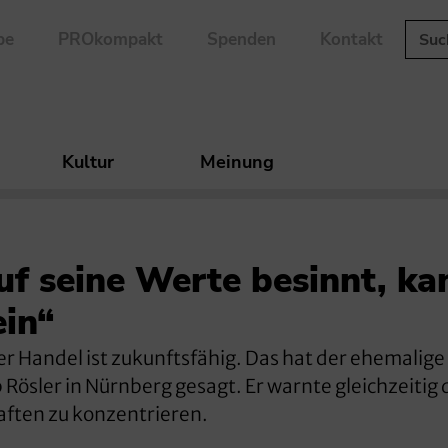
be
PROkompakt
Spenden
Kontakt
Kultur
Meinung
f seine Werte besinnt, ka
ein“
er Handel ist zukunftsfähig. Das hat der ehemalige
Rösler in Nürnberg gesagt. Er warnte gleichzeitig 
haften zu konzentrieren.