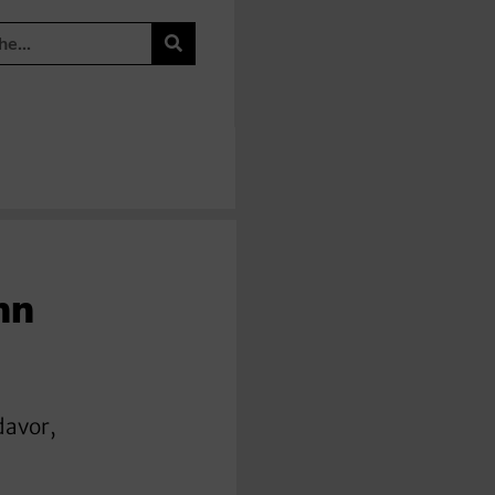
nn
davor,