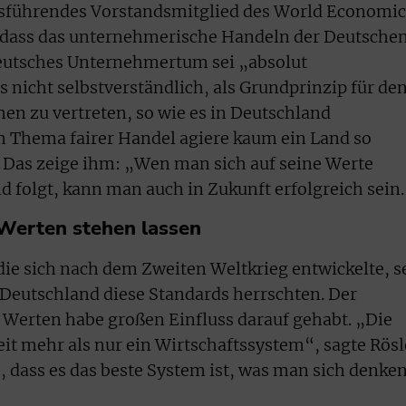
ftsführendes Vorstandsmitglied des World Economic
, dass das unternehmerische Handeln der Deutsche
Deutsches Unternehmertum sei „absolut
es nicht selbstverständlich, als Grundprinzip für de
n zu vertreten, so wie es in Deutschland
 Thema fairer Handel agiere kaum ein Land so
 Das zeige ihm: „Wen man sich auf seine Werte
d folgt, kann man auch in Zukunft erfolgreich sein
Werten stehen lassen
die sich nach dem Zweiten Weltkrieg entwickelte, s
n Deutschland diese Standards herrschten. Der
n Werten habe großen Einfluss darauf gehabt. „Die
eit mehr als nur ein Wirtschaftssystem“, sagte Rösl
, dass es das beste System ist, was man sich denke