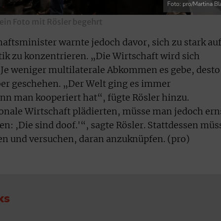
Foto: pro/Martina Bl
in Foto mit Rösler begehrt
ftsminister warnte jedoch davor, sich zu stark au
tik zu konzentrieren. „Die Wirtschaft wird sich
 Je weniger multilaterale Abkommen es gebe, desto
ber geschehen. „Der Welt ging es immer
nn man kooperiert hat“, fügte Rösler hinzu.
ionale Wirtschaft plädierten, müsse man jedoch ern
n: ,Die sind doof.'“, sagte Rösler. Stattdessen müs
n und versuchen, daran anzuknüpfen. (pro)
ks