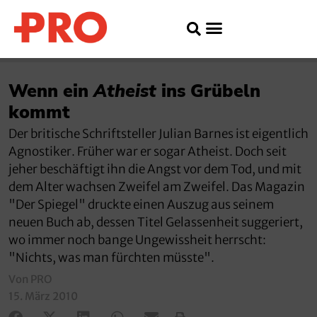
Wenn ein
Atheist
ins Grübeln
kommt
Der britische Schriftsteller Julian Barnes ist eigentlich
Agnostiker. Früher war er sogar Atheist. Doch seit
jeher beschäftigt ihn die Angst vor dem Tod, und mit
dem Alter wachsen Zweifel am Zweifel. Das Magazin
"Der Spiegel" druckte einen Auszug aus seinem
neuen Buch ab, dessen Titel Gelassenheit suggeriert,
wo immer noch bange Ungewissheit herrscht:
"Nichts, was man fürchten müsste".
Von PRO
15. März 2010