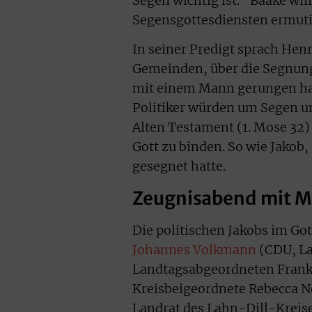
Segen wichtig ist.“ Baake wil
Segensgottesdiensten ermuti
In seiner Predigt sprach Henr
Gemeinden, über die Segnung
mit einem Mann gerungen hatt
Politiker würden um Segen u
Alten Testament (1. Mose 32) 
Gott zu binden. So wie Jakob,
gesegnet hatte.
Zeugnisabend mit M
Die politischen Jakobs im G
Johannes Volkmann
(CDU, La
Landtagsabgeordneten Frank 
Kreisbeigeordnete Rebecca N
Landrat des Lahn-Dill-Kreise