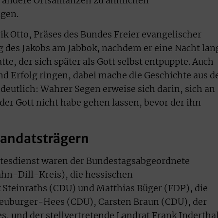
l andere Ortsallianzen zu ähnlichen
gen.
ik Otto, Präses des Bundes Freier evangelischer
 des Jakobs am Jabbok, nachdem er eine Nacht lan
e, der sich später als Gott selbst entpuppte. Auch
nd Erfolg ringen, dabei mache die Geschichte aus 
deutlich: Wahrer Segen erweise sich darin, sich an
 der Gott nicht habe gehen lassen, bevor der ihn
andatsträgern
ottesdienst waren der Bundestagsabgeordnete
hn-Dill-Kreis), die hessischen
Steinraths (CDU) und Matthias Büger (FDP), die
euburger-Hees (CDU), Carsten Braun (CDU), der
s, und der stellvertretende Landrat Frank Indertha