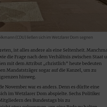
olkmann (CDU) ließen sich im Wetzlarer Dom segnen
treten, ist alles andere als eine Seltenheit. Manchm
wie die Frage nach dem Verhältnis zwischen Staat 
ien mit dem Attribut „christlich“ heute bedeuten
gen Mandatsträger sogar auf die Kanzel, um zu
eigrenzen hinweg.
 November war es anders. Denn es dürfte eine
ich im Wetzlarer Dom abspielte. Sechs Politiker
Mitgliedern des Bundestags bis zu
nicht etwa gekommen, um eine Rede zu halten.