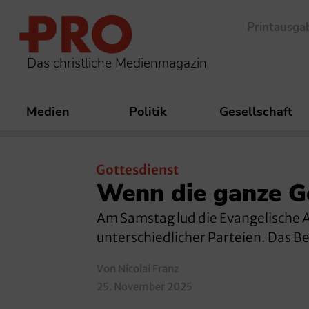
Printausga
Das christliche Medienmagazin
Medien
Politik
Gesellschaft
Gottesdienst
Wenn die ganze Ge
Am Samstag lud die Evangelische A
unterschiedlicher Parteien. Das Be
Von Nicolai Franz
25. November 2025