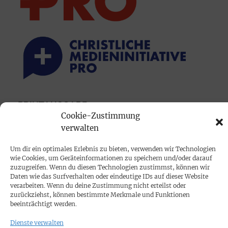
PRINTAUSGABE
Cookie-Zustimmung
Mediadaten
verwalten
PROKOMPAKT
Um dir ein optimales Erlebnis zu bieten, verwenden wir Technologien
wie Cookies, um Geräteinformationen zu speichern und/oder darauf
Impressum
zuzugreifen. Wenn du diesen Technologien zustimmst, können wir
Daten wie das Surfverhalten oder eindeutige IDs auf dieser Website
verarbeiten. Wenn du deine Zustimmung nicht erteilst oder
SPENDEN
zurückziehst, können bestimmte Merkmale und Funktionen
beeinträchtigt werden.
Datenschutz
Dienste verwalten