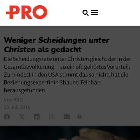
Weniger
Scheidungen
unter
Christen
als gedacht
Die Scheidungsrate unter Christen gleicht der in der
Gesamtbevölkerung – so ein oft gehörtes Vorurteil.
Zumindest in den USA stimmt das so nicht, hat die
Beziehungsexpertinin Shaunti Feldhan
herausgefunden.
Von PRO
22. Juli 2014