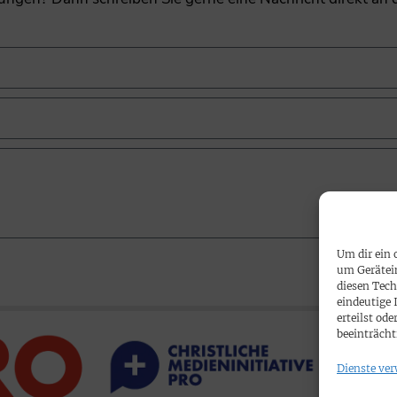
Um dir ein 
um Gerätei
diesen Tech
eindeutige 
erteilst o
beeinträcht
Dienste ver