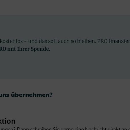
 kostenlos - und das soll auch so bleiben. PRO finanzie
PRO mit Ihrer Spende.
 uns übernehmen?​
ktion
gungen? Dann schreiben Sie gerne eine Nachricht direkt an