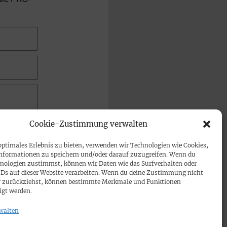
Cookie-Zustimmung verwalten
optimales Erlebnis zu bieten, verwenden wir Technologien wie Cookies,
nformationen zu speichern und/oder darauf zuzugreifen. Wenn du
nologien zustimmst, können wir Daten wie das Surfverhalten oder
IDs auf dieser Website verarbeiten. Wenn du deine Zustimmung nicht
der zurückziehst, können bestimmte Merkmale und Funktionen
igt werden.
walten