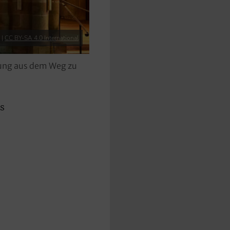
e
|
CC BY-SA 4.0 International
bung aus dem Weg zu
s